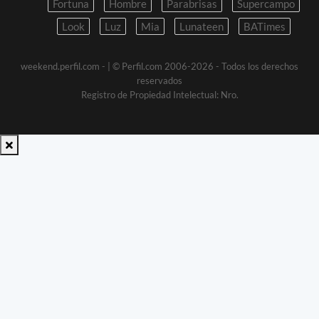
Fortuna
Hombre
Parabrisas
Supercampo
Look
Luz
Mia
Lunateen
BATimes
weekend.perfil.com -
| © Perfil.com 2006-2026 - Todos los derechos
reservados
Registro de Propiedad Intelectual: Nro.