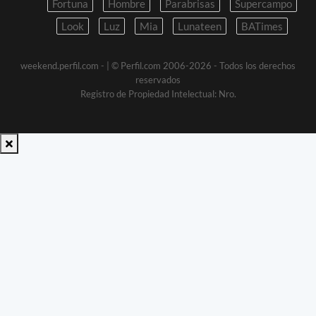
Fortuna
Hombre
Parabrisas
Supercampo
Look
Luz
Mia
Lunateen
BATimes
weekend.perfil.com -
| © Perfil.com 2006-2026 - Todos los derechos
reservados
Registro de Propiedad Intelectual: Nro.