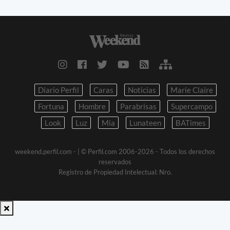
Diario Perfil
Caras
Noticias
Marie Claire
Fortuna
Hombre
Parabrisas
Supercampo
Look
Luz
Mia
Lunateen
BATimes
weekend.perfil.com -
| © Perfil.com 2006-2026 - Todos los derechos
reservados
Registro de Propiedad Intelectual: Nro.