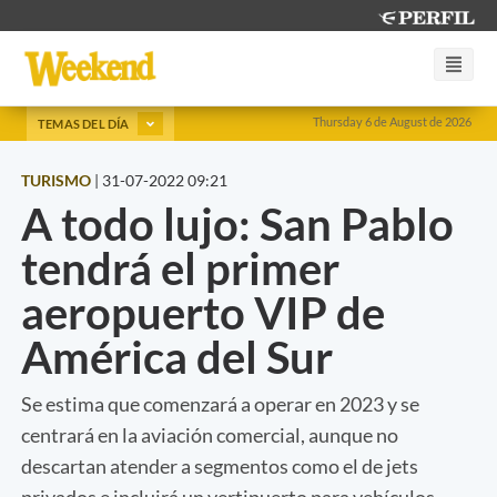
Thursday 6 de August de 2026
TEMAS DEL DÍA
TURISMO
|
31-07-2022 09:21
A todo lujo: San Pablo
tendrá el primer
aeropuerto VIP de
América del Sur
Se estima que comenzará a operar en 2023 y se
centrará en la aviación comercial, aunque no
descartan atender a segmentos como el de jets
privados e incluirá un vertipuerto para vehículos