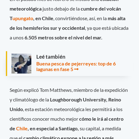
meteorológica
justo debajo de la
cumbre del volcán
T
upungato
, en Chile
, convirtiéndose, así, en la
más alta
de los hemisferios sur y occidental
, ya que está ubicada
a unos
6.505 metros sobre el nivel del mar.
Leé también
Buena pesca de pejerreyes: top de 6
lagunas en fase 5
Según explicó Tom Matthews, miembro de la expedición
y climatólogo de la
Loughborough University, Reino
Unido
, esta estación meteorológica les permitirá a los
científicos conocer mucho mejor
cómo le irá al centro
de
Chile
, en especial a Santiago,
su capital, a medida
que el
cambio climático expone a la región a más