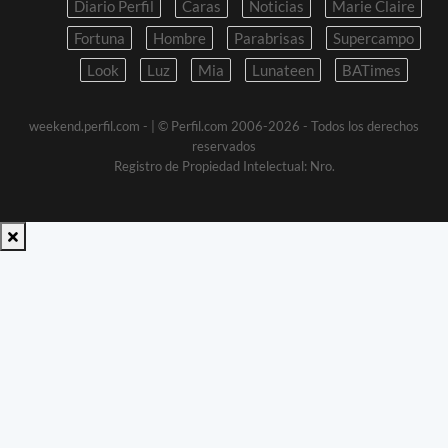
Diario Perfil
Caras
Noticias
Marie Claire
Fortuna
Hombre
Parabrisas
Supercampo
Look
Luz
Mia
Lunateen
BATimes
weekend.perfil.com -
| © Perfil.com 2006-2026 - Todos los derechos
reservados
Registro de Propiedad Intelectual: Nro.