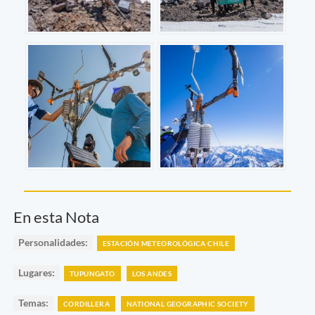
En esta Nota
Personalidades:
ESTACIÓN METEOROLÓGICA CHILE
Lugares:
TUPUNGATO
LOS ANDES
Temas:
CORDILLERA
NATIONAL GEOGRAPHIC SOCIETY