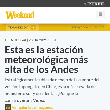
Thursday 6 de August de 2026
TEMAS DEL DÍA
TECNOLOGíA
|
28-04-2021 15:31
Esta es la estación
meteorológica más
alta de los Andes
Estratégicamente ubicada debajo de la cumbre del
volcán Tupungato, en Chile, es la más elevada del
hemisferio sur y occidental. ¿Por qué la
construyeron? Video.
Ver galería de imágenes