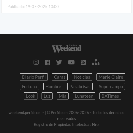
Publicado: 19-07-2025 10:00
Diario Perfil
Caras
Noticias
Marie Claire
Fortuna
Hombre
Parabrisas
Supercampo
Look
Luz
Mia
Lunateen
BATimes
weekend.perfil.com -
| © Perfil.com 2006-2026 - Todos los derechos
reservados
Registro de Propiedad Intelectual: Nro.