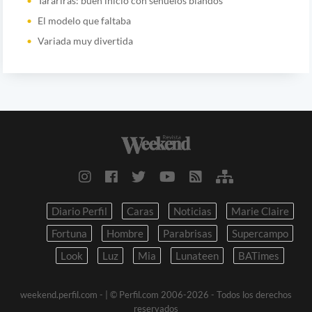
Tarariras: buen inicio con señuelos blandos
El modelo que faltaba
Variada muy divertida
Diario Perfil
Caras
Noticias
Marie Claire
Fortuna
Hombre
Parabrisas
Supercampo
Look
Luz
Mia
Lunateen
BATimes
weekend.perfil.com -
| © Perfil.com 2006-2026 - Todos los derechos
reservados