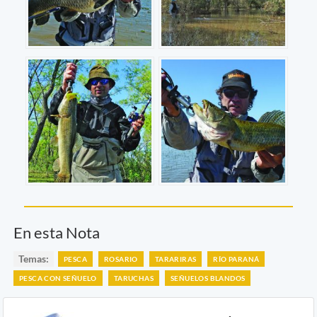
En esta Nota
Temas:
PESCA
ROSARIO
TARARIRAS
RÍO PARANÁ
PESCA CON SEÑUELO
TARUCHAS
SEÑUELOS BLANDOS