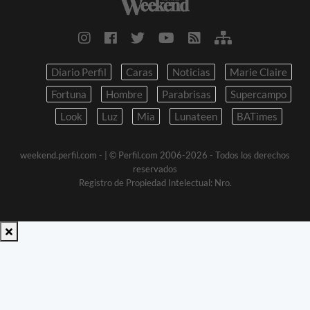
Diario Perfil
Caras
Noticias
Marie Claire
Fortuna
Hombre
Parabrisas
Supercampo
Look
Luz
Mia
Lunateen
BATimes
weekend.perfil.com -
| © Perfil.com 2006-2026 - Todos los derechos
reservados
Registro de Propiedad Intelectual: Nro.