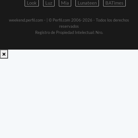
Look
Luz
Mia
Lunateen
BATimes
weekend.perfil.com -
| © Perfil.com 2006-2026 - Todos los derechos
reservados
Registro de Propiedad Intelectual: Nro.