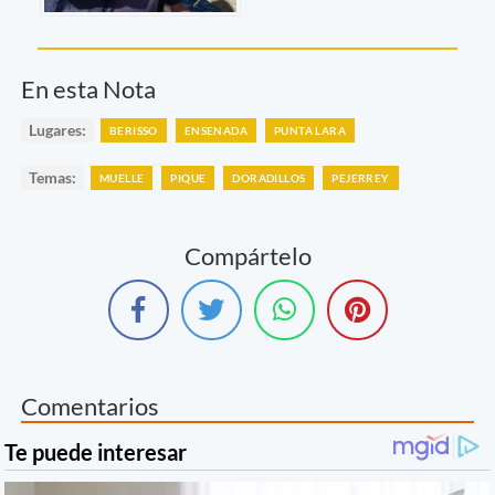
En esta Nota
Lugares:
BERISSO
ENSENADA
PUNTA LARA
Temas:
MUELLE
PIQUE
DORADILLOS
PEJERREY
Compártelo
Comentarios