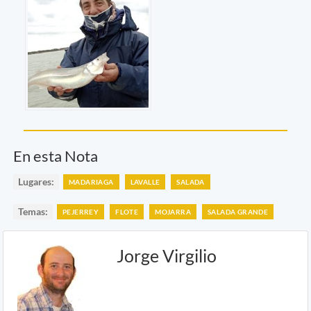
En esta Nota
Lugares:
MADARIAGA
LAVALLE
SALADA
Temas:
PEJERREY
FLOTE
MOJARRA
SALADA GRANDE
Jorge Virgilio