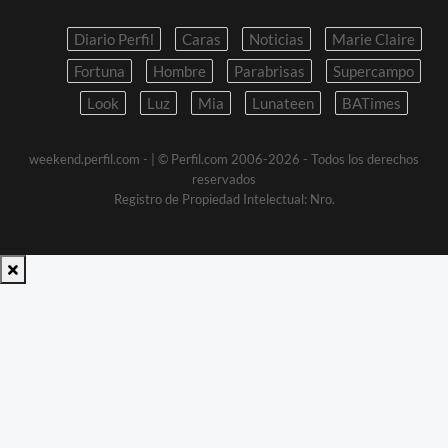
Diario Perfil
Caras
Noticias
Marie Claire
Fortuna
Hombre
Parabrisas
Supercampo
Look
Luz
Mia
Lunateen
BATimes
weekend.perfil.com -
| © Perfil.com 2006-2026 - Todos los derechos
reservados
Registro de Propiedad Intelectual: Nro.