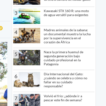
Kawasaki STX 160 R: una moto
3
de agua versátil para exigentes
Madres animales de la sabana:
4
un documental muestra la lucha
por la supervivencia en el
corazón de África
Nace la primera huemul de
5
segunda generación bajo
cuidado profesional en la
Patagonia
Día Internacional del Gato:
6
¿cuándo se celebra y cómo no
fallar en su cuidado
responsable?
Volvió el frío: ¿adónde ir a
7
pescar este fin de semana?