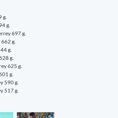
9 g.
94 g.
errey 697 g.
 662 g.
44 g.
628 g.
rey 625 g.
601 g.
y 590 g.
ey 517 g.