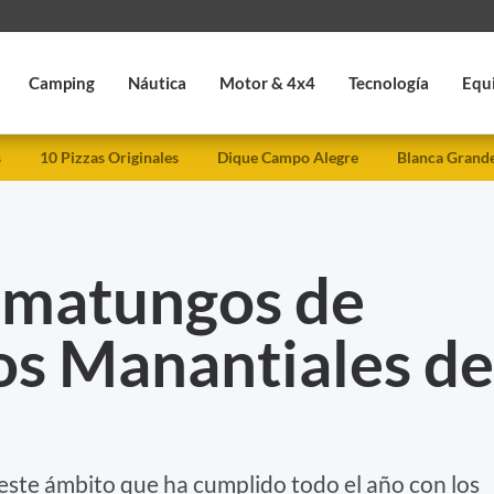
Camping
Náutica
Motor & 4x4
Tecnología
Equ
s
10 Pizzas Originales
Dique Campo Alegre
Blanca Grand
s matungos de
os Manantiales de
este ámbito que ha cumplido todo el año con los