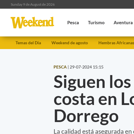
Sunday 9 de August de 2026
Pesca
Turismo
Aventura
Temas del Día
Weekend de agosto
Hembras Africana
PESCA
|
29-07-2024 15:15
Siguen lo
costa en L
Dorrego
La calidad está asegurada en 