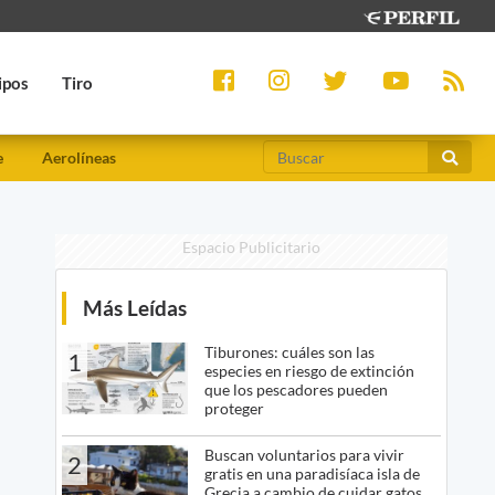
ipos
Tiro
e
Aerolíneas
Espacio Publicitario
Más Leídas
Tiburones: cuáles son las
1
especies en riesgo de extinción
que los pescadores pueden
proteger
Buscan voluntarios para vivir
2
gratis en una paradisíaca isla de
Grecia a cambio de cuidar gatos