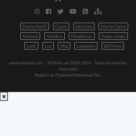
Diario Perfil
Caras
Noticias
Marie Claire
Fortuna
Hombre
Parabrisas
Supercampo
Look
Luz
Mia
Lunateen
BATimes
weekend.perfil.com -
| © Perfil.com 2006-2026 - Todos los derechos
reservados
Registro de Propiedad Intelectual: Nro.