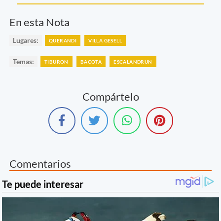
En esta Nota
Lugares:
QUERANDI
VILLA GESELL
Temas:
TIBURON
BACOTA
ESCALANDRUN
Compártelo
Comentarios