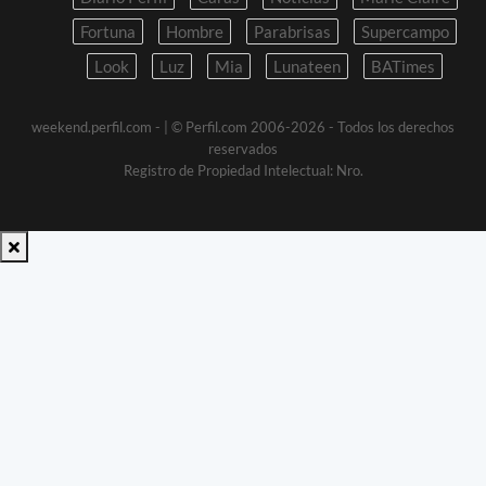
Fortuna
Hombre
Parabrisas
Supercampo
Look
Luz
Mia
Lunateen
BATimes
weekend.perfil.com -
| © Perfil.com 2006-2026 - Todos los derechos
reservados
Registro de Propiedad Intelectual: Nro.