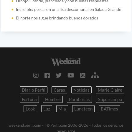
Hinojo Grande, planchada y con buenas respuestas
Increíble: pescaron una lisa descomunal en Salada Grande
El norte nos sigue brindando buenos dorados
Diario Perfil
Caras
Noticias
Marie Claire
Fortuna
Hombre
Parabrisas
Supercampo
Look
Luz
Mia
Lunateen
BATimes
weekend.perfil.com -
| © Perfil.com 2006-2026 - Todos los derechos
reservados