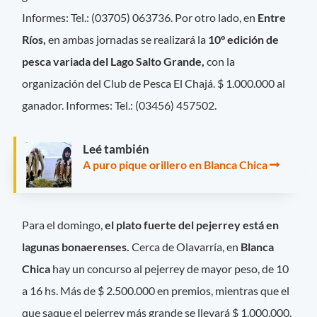
Informes: Tel.: (03705) 063736. Por otro lado, en
Entre
Ríos,
en ambas jornadas se realizará la
10° edición de
pesca variada del Lago Salto Grande,
con la
organización del Club de Pesca El Chajá. $ 1.000.000 al
ganador. Informes: Tel.: (03456) 457502.
Leé también
A puro pique orillero en Blanca Chica
Para el domingo,
el plato fuerte del pejerrey está en
lagunas bonaerenses.
Cerca de Olavarría, en
Blanca
Chica
hay un concurso al pejerrey de mayor peso, de 10
a 16 hs. Más de $ 2.500.000 en premios, mientras que el
que saque el pejerrey más grande se llevará $ 1.000.000.