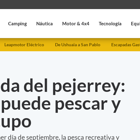
Camping
Náutica
Motor & 4x4
Tecnología
Equ
Leapmotor Eléctrico
De Ushuaia a San Pablo
Escapadas Gas
eda del pejerrey:
 puede pescar y
 cupo
r día de septiembre, la pesca recreativa y