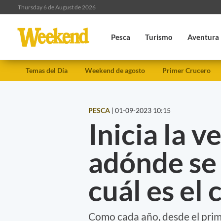
Thursday 6 de August de 2026
Pesca
Turismo
Aventura
Temas del Día
Weekend de agosto
Primer Crucero
PESCA
|
01-09-2023 10:15
Inicia la v
adónde se
cuál es el
Como cada año, desde el prime