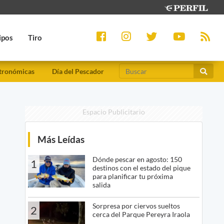
ipos
Tiro
tronómicas
Día del Pescador
Espacio Publicitario
Más Leídas
Dónde pescar en agosto: 150
1
destinos con el estado del pique
para planificar tu próxima
salida
Sorpresa por ciervos sueltos
2
cerca del Parque Pereyra Iraola