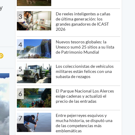
y
De reeles inteligentes a cañas
3
de última generación: los
grandes ganadores de ICAST
2026
Nuevos tesoros globales: la
4
Unesco sumó 25 sitios a su lista
de Patrimonio Mundial
Los coleccionistas de vehículos
5
militares están felices con una
subasta de rezagos
El Parque Nacional Los Alerces
6
exige cadenas y actualizó el
precio de las entradas
Entre pejerreyes esquivos y
7
mucha historia, se disputó una
de las competencias más
emblemáticas