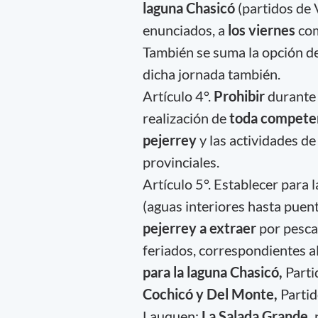
laguna Chasicó
(partidos de V
enunciados, a
los viernes
com
También se suma la opción de
dicha jornada también.
Artículo 4°.
Prohibir
durante 
realización de
toda competen
pejerrey
y las actividades d
provinciales.
Artículo 5°. Establecer para 
(aguas interiores hasta puent
pejerrey a extraer
por pesca
feriados, correspondientes al
para la laguna Chasicó,
Parti
Cochicó y Del Monte,
Parti
Lauquen;
La Salada Grande,