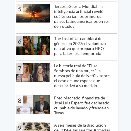
Tercera Guerra Mundial: la
5
inteligencia artificial reveló
cuáles serían los primeros
países latinoamericanos en ser
derrotados
The Last of Us cambiará de
6
género en 2027: el volantazo
narrativo que prepara HBO
para la tercera temporada
La historia real de "Elize:
7
Sombras de una mujer", la
nueva película de Netflix sobre
el caso de una esposa que
descuartizó a su marido
Fred Machado, financista de
8
José Luis Espert, fue declarado
culpable de lavado y fraude en
Texas
A seis meses de la disolución
9
del IOSFA las Fuerzas Armadas