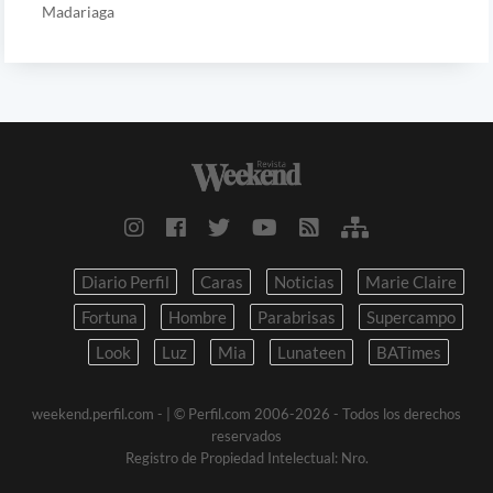
Madariaga
Diario Perfil
Caras
Noticias
Marie Claire
Fortuna
Hombre
Parabrisas
Supercampo
Look
Luz
Mia
Lunateen
BATimes
weekend.perfil.com -
| © Perfil.com 2006-2026 - Todos los derechos
reservados
Registro de Propiedad Intelectual: Nro.