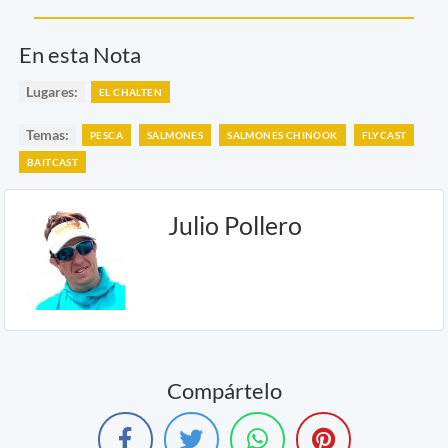
En esta Nota
Lugares:
EL CHALTEN
Temas:
PESCA
SALMONES
SALMONES CHINOOK
FLYCAST
BAITCAST
Julio Pollero
Compártelo