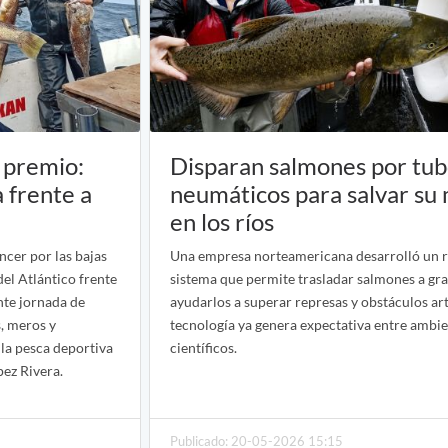
 premio:
Disparan salmones por tu
 frente a
neumáticos para salvar su
en los ríos
ncer por las bajas
Una empresa norteamericana desarrolló un 
del Atlántico frente
sistema que permite trasladar salmones a gr
nte jornada de
ayudarlos a superar represas y obstáculos arti
, meros y
tecnología ya genera expectativa entre ambie
la pesca deportiva
científicos.
pez Rivera.
Publicado: 20-05-2026 15:15