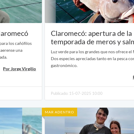
Claromecó
Claromecó: apertura de la
temporada de meros y sa
para los cañófilos
naerense una
Luz verde para los grandes que nos ofrece el
cada.
Dos especies apreciadas tanto en la pesca co
gastronómico.
Por Jorge Virgilio
Publicado: 15-07-2025 10:00
MAR ADENTRO