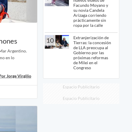
nuevos videos de
Facundo Moyano y
su novia Candela
Arizaga corriendo
prácticamente sin
ropa por la calle
Extranjerización de
10
lmones
Tierras: la concesión
de LLA preocupa al
 Mar Argentino.
Gobierno por las
próximas reformas
mo en lo
de Milei en el
Congreso
Por Jorge Virgilio
Espacio Publicitario
Espacio Publicitario