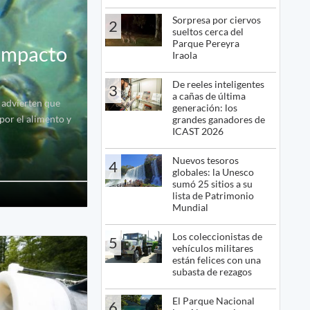
Sorpresa por ciervos
2
sueltos cerca del
Parque Pereyra
 impacto
Iraola
De reeles inteligentes
3
a cañas de última
s advierten que
generación: los
por el alimento y
grandes ganadores de
ICAST 2026
Nuevos tesoros
4
globales: la Unesco
sumó 25 sitios a su
lista de Patrimonio
Mundial
Los coleccionistas de
5
vehículos militares
están felices con una
subasta de rezagos
El Parque Nacional
6