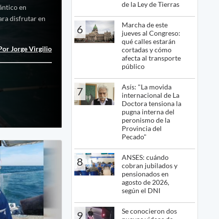
de la Ley de Tierras
ántico en
ara disfrutar en
Marcha de este
6
jueves al Congreso:
qué calles estarán
Por Jorge Virgilio
cortadas y cómo
afecta al transporte
público
Asís: "La movida
7
internacional de La
Doctora tensiona la
pugna interna del
peronismo de la
Provincia del
Pecado"
ANSES: cuándo
8
cobran jubilados y
pensionados en
agosto de 2026,
según el DNI
Se conocieron dos
9