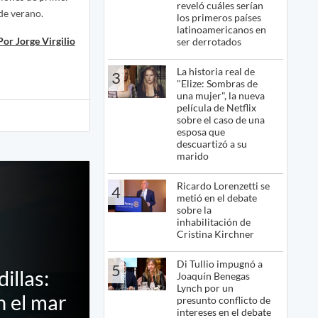
reveló cuáles serían
de verano.
los primeros países
latinoamericanos en
Por Jorge Virgilio
ser derrotados
La historia real de
3
"Elize: Sombras de
una mujer", la nueva
película de Netflix
sobre el caso de una
esposa que
descuartizó a su
marido
Ricardo Lorenzetti se
4
metió en el debate
sobre la
inhabilitación de
Cristina Kirchner
Di Tullio impugnó a
5
illas:
Joaquín Benegas
Lynch por un
n el mar
presunto conflicto de
intereses en el debate