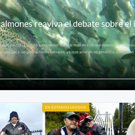
almones reaviva el debate sobre el
 piscifactoría volvió a encender las alarmas en ríos europeos. Científico
naza para las poblaciones salvajes, ya que alteran su genética, compiten 
EN ESTADOS UNIDOS