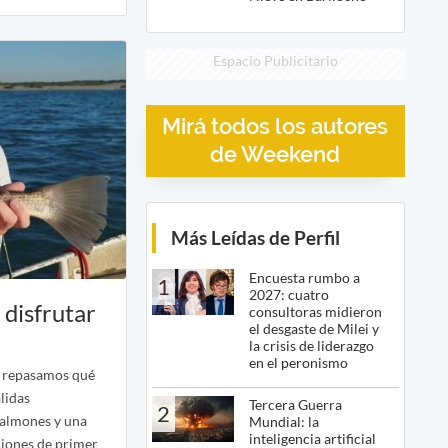
Espacio Publicitario
Mirá todos los autores
de Weekend
Más Leídas de Perfil
Encuesta rumbo a
1
2027: cuatro
 disfrutar
consultoras midieron
el desgaste de Milei y
la crisis de liderazgo
en el peronismo
y repasamos qué
alidas
Tercera Guerra
2
salmones y una
Mundial: la
inteligencia artificial
ciones de primer