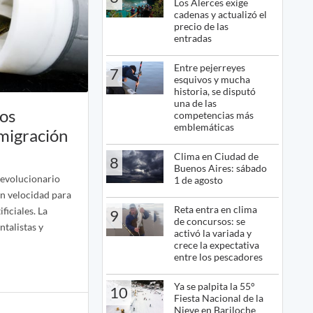
Los Alerces exige
cadenas y actualizó el
precio de las
entradas
Entre pejerreyes
7
esquivos y mucha
historia, se disputó
una de las
bos
competencias más
emblemáticas
 migración
Clima en Ciudad de
8
Buenos Aires: sábado
revolucionario
1 de agosto
an velocidad para
Reta entra en clima
ficiales. La
9
de concursos: se
ntalistas y
activó la variada y
crece la expectativa
entre los pescadores
Ya se palpita la 55°
10
Fiesta Nacional de la
Nieve en Bariloche