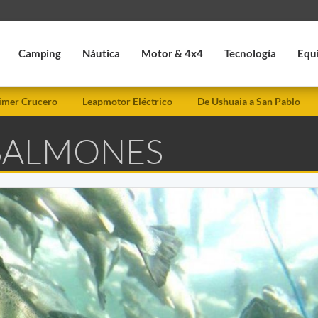
Camping
Náutica
Motor & 4x4
Tecnología
Equ
imer Crucero
Leapmotor Eléctrico
De Ushuaia a San Pablo
 SALMONES