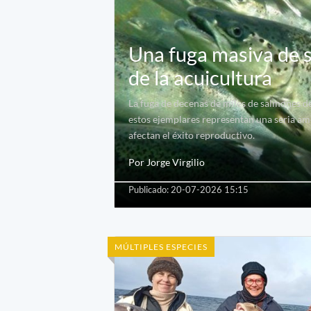
Una fuga masiva de s
de la acuicultura
La fuga de decenas de miles de salmones de
estos ejemplares representan una seria ame
afectan el éxito reproductivo.
Por Jorge Virgilio
Publicado: 20-07-2026 15:15
MÚLTIPLES ESPECIES