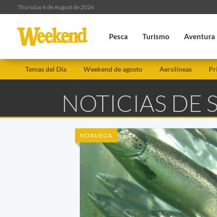
Thursday 6 de August de 2026
Pesca
Turismo
Aventura
Temas del Día
Weekend de agosto
Aerolíneas
Pr
NOTICIAS DE
NORUEGA