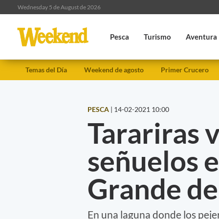
Wednesday 5 de August de 2026
Pesca
Turismo
Aventura
Temas del Día
Weekend de agosto
Primer Crucero
PESCA
|
14-02-2021 10:00
Tarariras 
señuelos e
Grande de
En una laguna donde los peje