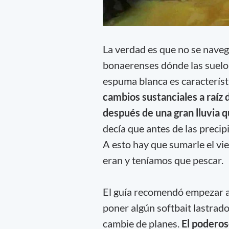
La verdad es que no se navega
bonaerenses dónde las suelo p
espuma blanca es característi
cambios sustanciales a raíz d
después de una gran lluvia q
decía que antes de las precipi
A esto hay que sumarle el vi
eran y teníamos que pescar.
El guía recomendó empezar a
poner algún softbait lastrado,
cambie de planes.
El poderoso