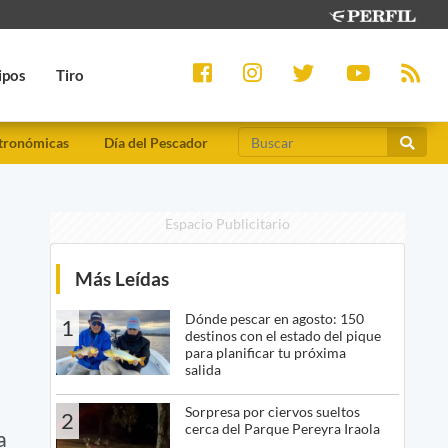
ipos
Tiro
tronómicas
Día del Pescador
Espacio Publicitario
Más Leídas
Dónde pescar en agosto: 150
1
destinos con el estado del pique
para planificar tu próxima
salida
Sorpresa por ciervos sueltos
2
cerca del Parque Pereyra Iraola
a