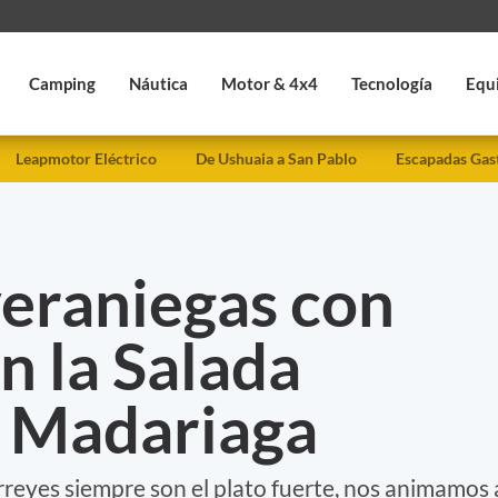
Camping
Náutica
Motor & 4x4
Tecnología
Equ
Leapmotor Eléctrico
De Ushuaia a San Pablo
Escapadas Gas
veraniegas con
n la Salada
 Madariaga
rreyes siempre son el plato fuerte, nos animamos 