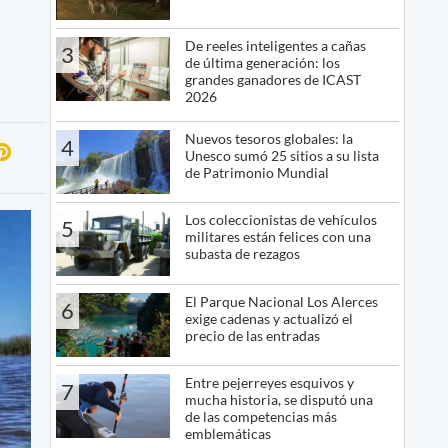
De reeles inteligentes a cañas
3
de última generación: los
grandes ganadores de ICAST
2026
Nuevos tesoros globales: la
4
Unesco sumó 25 sitios a su lista
de Patrimonio Mundial
Los coleccionistas de vehículos
5
militares están felices con una
subasta de rezagos
El Parque Nacional Los Alerces
6
exige cadenas y actualizó el
precio de las entradas
Entre pejerreyes esquivos y
7
mucha historia, se disputó una
de las competencias más
emblemáticas