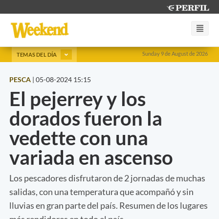
Sunday 9 de August de 2026
TEMAS DEL DÍA
PESCA
|
05-08-2024 15:15
El pejerrey y los
dorados fueron la
vedette con una
variada en ascenso
Los pescadores disfrutaron de 2 jornadas de muchas
salidas, con una temperatura que acompañó y sin
lluvias en gran parte del país. Resumen de los lugares
más rendidores en todo el país.