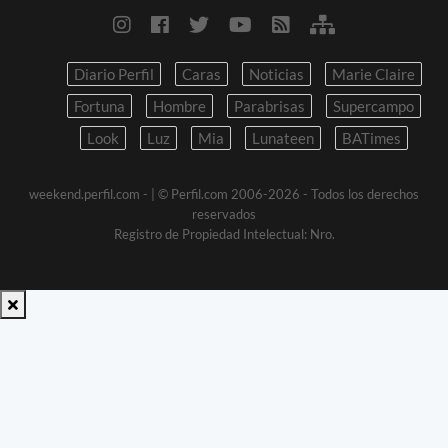
Diario Perfil
Caras
Noticias
Marie Claire
Fortuna
Hombre
Parabrisas
Supercampo
Look
Luz
Mia
Lunateen
BATimes
weekend.perfil.com -
| © Perfil.com 2006-2026 - Todos los derechos
reservados
Registro de Propiedad Intelectual: Nro.