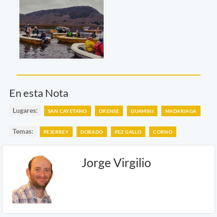
En esta Nota
Lugares:
SAN CAYETANO
ORENSE
GUAMINI
MADARIAGA
Temas:
PEJERREY
DORADO
PEZ GALLO
CORNO
Jorge Virgilio