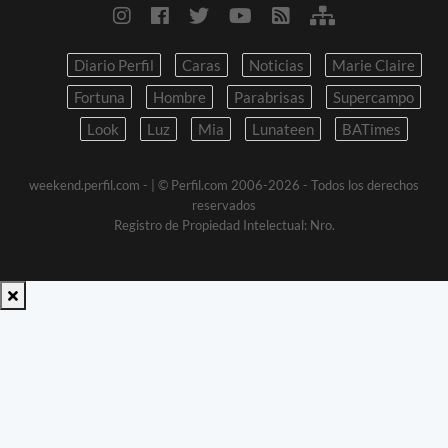
Diario Perfil
Caras
Noticias
Marie Claire
Fortuna
Hombre
Parabrisas
Supercampo
Look
Luz
Mia
Lunateen
BATimes
weekend.perfil.com -
| © Perfil.com 2006-2026 - Todos los derechos
reservados
Registro de Propiedad Intelectual: Nro.