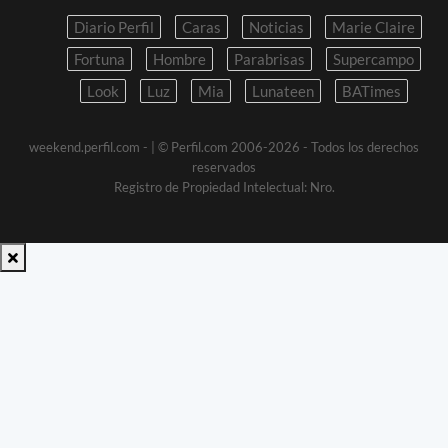
Diario Perfil
Caras
Noticias
Marie Claire
Fortuna
Hombre
Parabrisas
Supercampo
Look
Luz
Mia
Lunateen
BATimes
weekend.perfil.com -
| © Perfil.com 2006-2026 - Todos los derechos
reservados
Registro de Propiedad Intelectual: Nro.