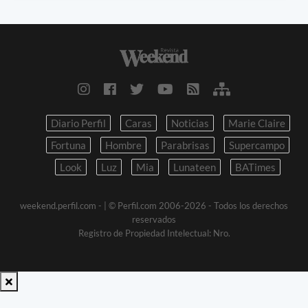
Diario Perfil
Caras
Noticias
Marie Claire
Fortuna
Hombre
Parabrisas
Supercampo
Look
Luz
Mia
Lunateen
BATimes
weekend.perfil.com -
| © Perfil.com 2006-2026 - Todos los derechos
reservados
Registro de Propiedad Intelectual: Nro.