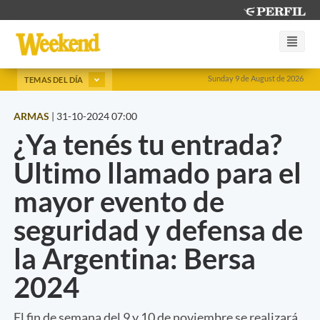
Sunday 9 de August de 2026
TEMAS DEL DÍA
ARMAS
|
31-10-2024 07:00
¿Ya tenés tu entrada?
Ultimo llamado para el
mayor evento de
seguridad y defensa de
la Argentina: Bersa
2024
El fin de semana del 9 y 10 de noviembre se realizará