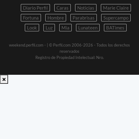
Diario Perfil
Caras
Noticias
Marie Claire
Fortuna
Hombre
Parabrisas
Supercampo
Look
Luz
Mia
Lunateen
BATimes
weekend.perfil.com -
| © Perfil.com 2006-2026 - Todos los derechos
reservados
Registro de Propiedad Intelectual: Nro.