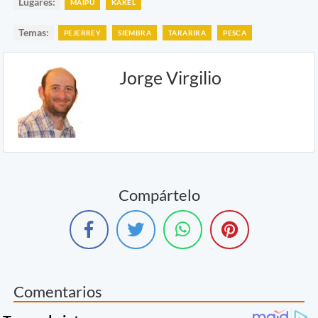
Lugares:
MAIPU
KAKEL
Temas:
PEJERREY
SIEMBRA
TARARIRA
PESCA
Jorge Virgilio
Compártelo
Comentarios