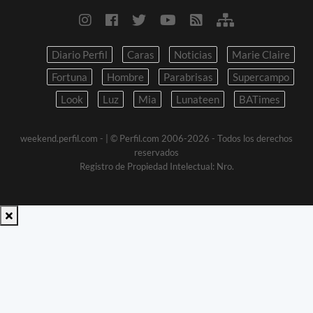
Diario Perfil
Caras
Noticias
Marie Claire
Fortuna
Hombre
Parabrisas
Supercampo
Look
Luz
Mia
Lunateen
BATimes
weekend.perfil.com -
| © Perfil.com 2006-2026 - Todos los derechos
reservados
Registro de Propiedad Intelectual: Nro.