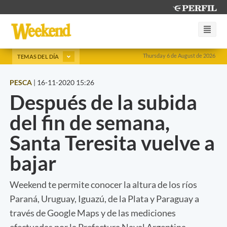
Thursday 6 de August de 2026
TEMAS DEL DÍA
PESCA
|
16-11-2020 15:26
Después de la subida
del fin de semana,
Santa Teresita vuelve a
bajar
Weekend te permite conocer la altura de los ríos
Paraná, Uruguay, Iguazú, de la Plata y Paraguay a
través de Google Maps y de las mediciones
efectuadas por la Prefectura Naval Argentina.