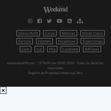
Diario Perfil
Caras
Noticias
Marie Claire
Fortuna
Hombre
Parabrisas
Supercampo
Look
Luz
Mia
Lunateen
BATimes
weekend.perfil.com -
| © Perfil.com 2006-2026 - Todos los derechos
reservados
Registro de Propiedad Intelectual: Nro.