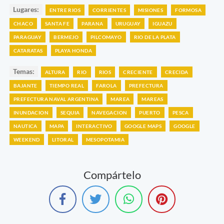
Lugares:
ENTRE RIOS
CORRIENTES
MISIONES
FORMOSA
CHACO
SANTA FE
PARANA
URUGUAY
IGUAZU
PARAGUAY
BERMEJO
PILCOMAYO
RIO DE LA PLATA
CATARATAS
PLAYA HONDA
Temas:
ALTURA
RIO
RIOS
CRECIENTE
CRECIDA
BAJANTE
TIEMPO REAL
FAROLA
PREFECTURA
PREFECTURA NAVAL ARGENTINA
MAREA
MAREAS
INUNDACION
SEQUIA
NAVEGACION
PUERTO
PESCA
NAUTICA
MAPA
INTERACTIVO
GOOGLE MAPS
GOOGLE
WEEKEND
LITORAL
MESOPOTAMIA
Compártelo