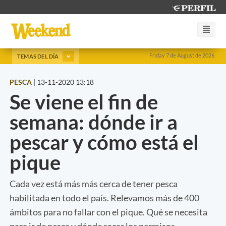
Friday 7 de August de 2026
TEMAS DEL DÍA
PESCA
|
13-11-2020 13:18
Se viene el fin de
semana: dónde ir a
pescar y cómo está el
pique
Cada vez está más más cerca de tener pesca
habilitada en todo el país. Relevamos más de 400
ámbitos para no fallar con el pique. Qué se necesita
para ir de pesca y dónde sacar los permisos.