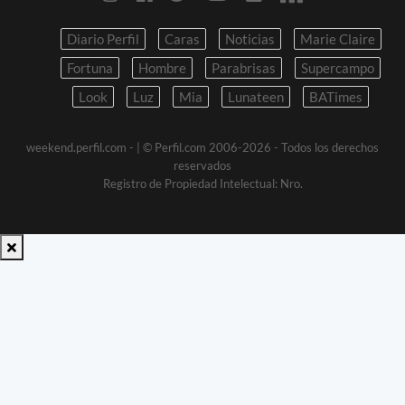
Diario Perfil
Caras
Noticias
Marie Claire
Fortuna
Hombre
Parabrisas
Supercampo
Look
Luz
Mia
Lunateen
BATimes
weekend.perfil.com -
| © Perfil.com 2006-2026 - Todos los derechos
reservados
Registro de Propiedad Intelectual: Nro.