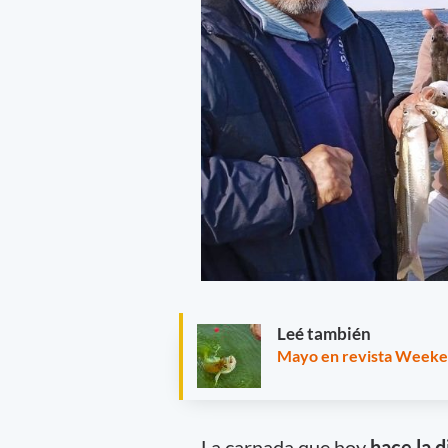
Leé también
Mayo en revista Weeken
La carnada que hoy
hace la d