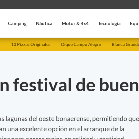
Camping
Náutica
Motor & 4x4
Tecnología
Equ
s
10 Pizzas Originales
Dique Campo Alegre
Blanca Grand
n festival de bue
las lagunas del oeste bonaerense, permitiendo qu
an una excelente opción en el arranque de la
os para pescar mejor, en calidad y cantidad.