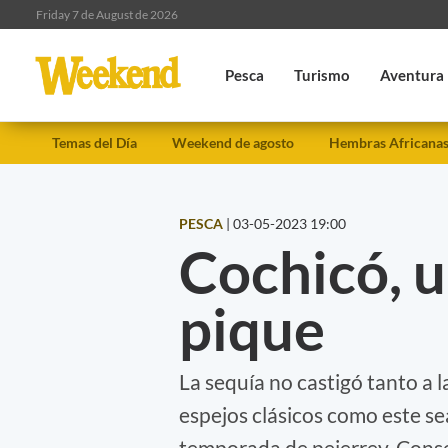
Friday 7 de August de 2026
Pesca
Turismo
Aventura
Temas del Día
Weekend de agosto
Hembras Africana
PESCA
|
03-05-2023 19:00
Cochicó, u
pique
La sequía no castigó tanto a 
espejos clásicos como este se
temporada de pejerrey. Consej