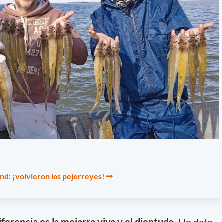
d: ¡volvieron los pejerreyes!
iferencia es la mojarra viva y el dientudo.
Un dato