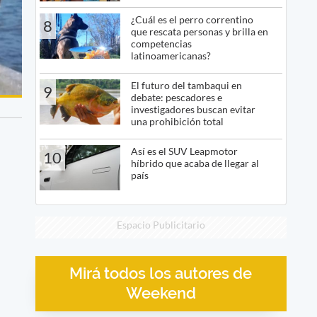
¿Cuál es el perro correntino
8
que rescata personas y brilla en
competencias
latinoamericanas?
El futuro del tambaqui en
9
debate: pescadores e
investigadores buscan evitar
una prohibición total
Así es el SUV Leapmotor
10
híbrido que acaba de llegar al
país
Espacio Publicitario
Mirá todos los autores de
Weekend