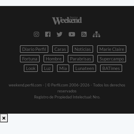
Diario Perfil
Caras
Noticias
Marie Claire
Fortuna
Hombre
Parabrisas
Supercampo
Look
Luz
Mia
Lunateen
BATimes
weekend.perfil.com -
| © Perfil.com 2006-2026 - Todos los derechos
reservados
Registro de Propiedad Intelectual: Nro.