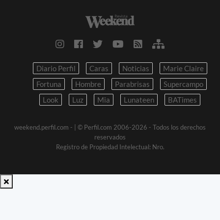
Diario Perfil
Caras
Noticias
Marie Claire
Fortuna
Hombre
Parabrisas
Supercampo
Look
Luz
Mia
Lunateen
BATimes
weekend.perfil.com -
| © Perfil.com 2006-2026 - Todos los derechos
reservados
Registro de Propiedad Intelectual: Nro.