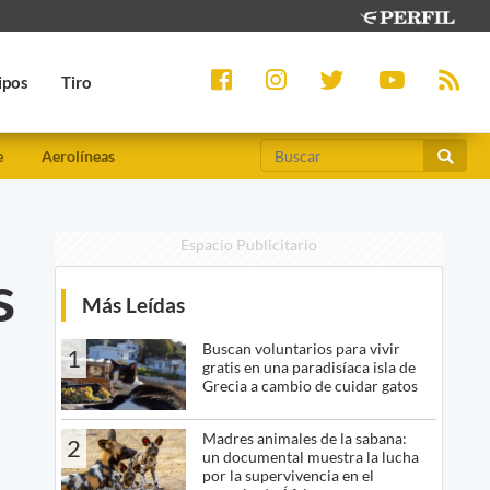
ipos
Tiro
e
Aerolíneas
Espacio Publicitario
s
Más Leídas
Buscan voluntarios para vivir
1
gratis en una paradisíaca isla de
Grecia a cambio de cuidar gatos
Madres animales de la sabana:
2
un documental muestra la lucha
por la supervivencia en el