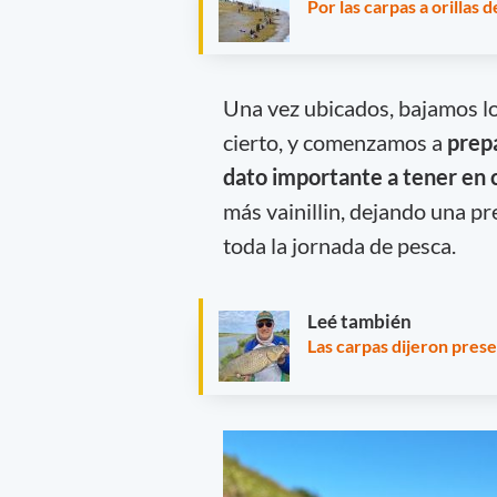
Por las carpas a orillas d
Una vez ubicados, bajamos lo
cierto, y comenzamos a
prepa
dato importante a tener en 
más vainillin, dejando una pr
toda la jornada de pesca.
Leé también
Las carpas dijeron pres