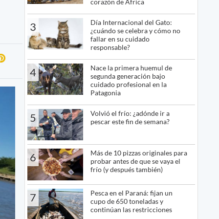
corazón de África
Día Internacional del Gato:
3
¿cuándo se celebra y cómo no
fallar en su cuidado
responsable?
Nace la primera huemul de
4
segunda generación bajo
cuidado profesional en la
Patagonia
Volvió el frío: ¿adónde ir a
5
pescar este fin de semana?
Más de 10 pizzas originales para
6
probar antes de que se vaya el
frío (y después también)
Pesca en el Paraná: fijan un
7
cupo de 650 toneladas y
continúan las restricciones