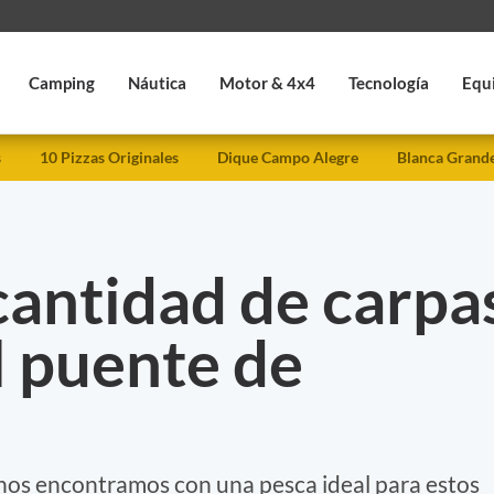
Camping
Náutica
Motor & 4x4
Tecnología
Equ
s
10 Pizzas Originales
Dique Campo Alegre
Blanca Grand
cantidad de carpa
l puente de
 nos encontramos con una pesca ideal para estos