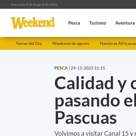
Saturday 8 de August de 2026
Pesca
Turismo
Aventura
Temas del Día
Weekend de agosto
Hembras Africana
PESCA
|
24-11-2023 15:15
Calidad y 
pasando e
Pascuas
Volvimos a visitar Canal 15 y