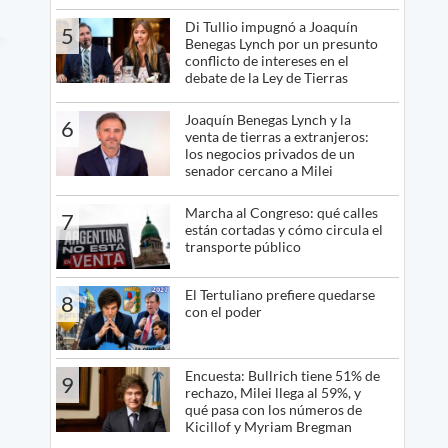
Di Tullio impugnó a Joaquín
5
Benegas Lynch por un presunto
conflicto de intereses en el
debate de la Ley de Tierras
Joaquín Benegas Lynch y la
6
venta de tierras a extranjeros:
los negocios privados de un
senador cercano a Milei
Marcha al Congreso: qué calles
7
están cortadas y cómo circula el
transporte público
El Tertuliano prefiere quedarse
8
con el poder
Encuesta: Bullrich tiene 51% de
9
rechazo, Milei llega al 59%, y
qué pasa con los números de
Kicillof y Myriam Bregman