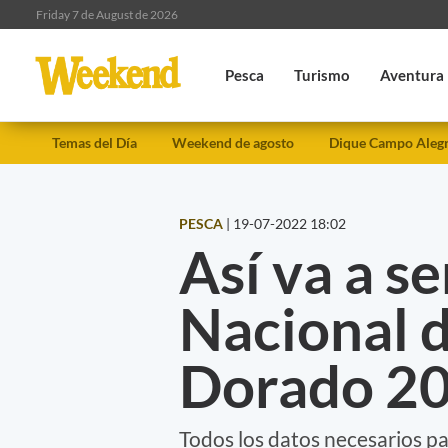
Friday 7 de August de 2026
Pesca
Turismo
Aventura
Temas del Día
Weekend de agosto
Dique Campo Aleg
PESCA
|
19-07-2022 18:02
Así va a se
Nacional d
Dorado 2
Todos los datos necesarios pa