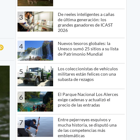
De reeles inteligentes a cañas
3
de última generación: los
grandes ganadores de ICAST
2026
Nuevos tesoros globales: la
4
Unesco sumó 25 sitios a su lista
de Patrimonio Mundial
Los coleccionistas de vehículos
5
militares están felices con una
subasta de rezagos
El Parque Nacional Los Alerces
6
exige cadenas y actualizó el
precio de las entradas
Entre pejerreyes esquivos y
7
mucha historia, se disputó una
de las competencias más
emblemáticas