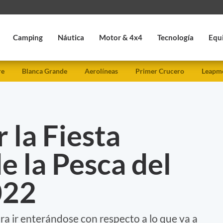
Camping
Náutica
Motor & 4x4
Tecnología
Equ
re
Blanca Grande
Aerolíneas
Primer Crucero
Leapmo
r la Fiesta
e la Pesca del
022
ra ir enterándose con respecto a lo que va a