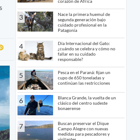
corazón de África
s
Nace la primera huemul de
3
segunda generación bajo
cuidado profesional en la
Patagonia
Día Internacional del Gato:
4
¿cuándo se celebra y cómo no
fallar en su cuidado
responsable?
Pesca en el Paraná: fijan un
5
cupo de 650 toneladas y
continúan las restricciones
Blanca Grande, la vuelta de un
6
clásico del centro sudeste
bonaerense
Buscan preservar el Dique
7
Campo Alegre con nuevas
medidas para pescadores y
visitantes