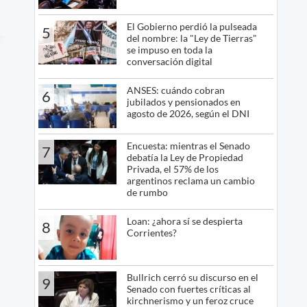
El Gobierno perdió la pulseada
5
del nombre: la "Ley de Tierras"
se impuso en toda la
conversación digital
ANSES: cuándo cobran
6
jubilados y pensionados en
agosto de 2026, según el DNI
Encuesta: mientras el Senado
7
debatía la Ley de Propiedad
Privada, el 57% de los
argentinos reclama un cambio
de rumbo
Loan: ¿ahora sí se despierta
8
Corrientes?
Bullrich cerró su discurso en el
9
Senado con fuertes críticas al
kirchnerismo y un feroz cruce