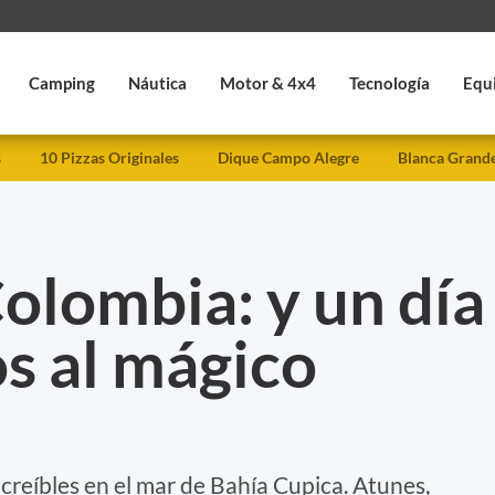
Camping
Náutica
Motor & 4x4
Tecnología
Equ
s
10 Pizzas Originales
Dique Campo Alegre
Blanca Grand
olombia: y un día
s al mágico
creíbles en el mar de Bahía Cupica. Atunes,