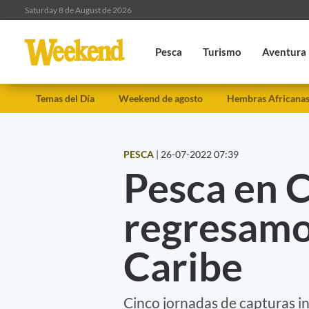
Saturday 8 de August de 2026
Pesca
Turismo
Aventura
Temas del Día
Weekend de agosto
Hembras Africana
PESCA
|
26-07-2022 07:39
Pesca en C
regresamo
Caribe
Cinco jornadas de capturas in