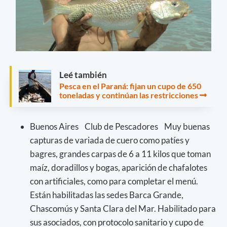
Leé también
Pesca en el Paraná: fijan un cupo de 650
toneladas y continúan las restricciones
Buenos Aires Club de Pescadores Muy buenas
capturas de variada de cuero como patíes y
bagres, grandes carpas de 6 a 11 kilos que toman
maíz, doradillos y bogas, aparición de chafalotes
con artificiales, como para completar el menú.
Están habilitadas las sedes Barca Grande,
Chascomús y Santa Clara del Mar. Habilitado para
sus asociados, con protocolo sanitario y cupo de