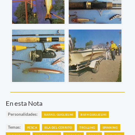
En esta Nota
Personalidades:
RAFAEL GUGLIELMI
RAFA GUGLIELMI
Temas:
PESCA
ISLA DEL CERRITO
TROLLING
SPINNING