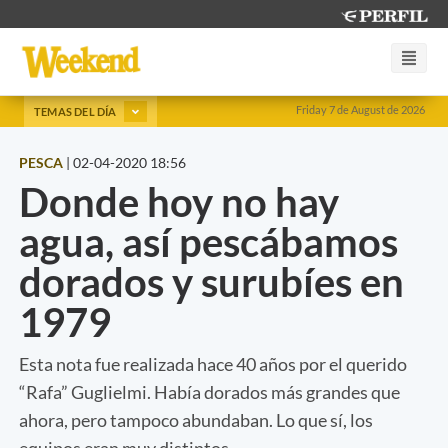
Friday 7 de August de 2026
TEMAS DEL DÍA
PESCA
|
02-04-2020 18:56
Donde hoy no hay
agua, así pescábamos
dorados y surubíes en
1979
Esta nota fue realizada hace 40 años por el querido
“Rafa” Guglielmi. Había dorados más grandes que
ahora, pero tampoco abundaban. Lo que sí, los
equipos eran muy distintos.