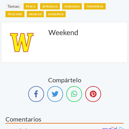
Temas:
PESCA
SEÑUELOS
DORADOS
TARARIRAS
TRUCHAS
MOSCAS
ENGAÑOS
Weekend
Compártelo
Comentarios