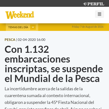
Friday 7 de August de 2026
TEMAS DEL DÍA
PESCA
|
02-04-2020 16:00
Con 1.132
embarcaciones
inscriptas, se suspende
el Mundial de la Pesca
La incertidumbre acerca de la salidas de la
cuarentena sumada al contexto internacional,
obligaron a suspender la 45ª Fiesta Nacional del
Surubí, prevista para fines de abril. Aún no se sabe si