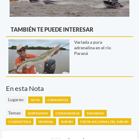
TAMBIÉN TE PUEDE INTERESAR
Variada a pura
adrenalina en el río
Paraná
En esta Nota
Lugares:
GOYA
CORRIENTES
Temas:
SUSPENSIÓN
CORONAVIRUS
PANDEMIA
CUARENTENA
MUNDIAL
SURUBI
FIESTA NACIONAL DEL SURUBI