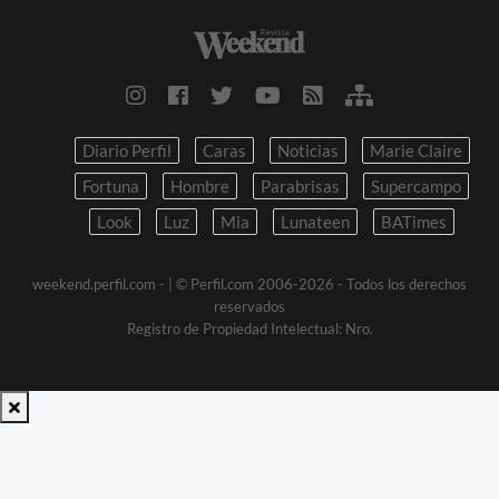
Diario Perfil
Caras
Noticias
Marie Claire
Fortuna
Hombre
Parabrisas
Supercampo
Look
Luz
Mia
Lunateen
BATimes
weekend.perfil.com -
| © Perfil.com 2006-2026 - Todos los derechos
reservados
Registro de Propiedad Intelectual: Nro.