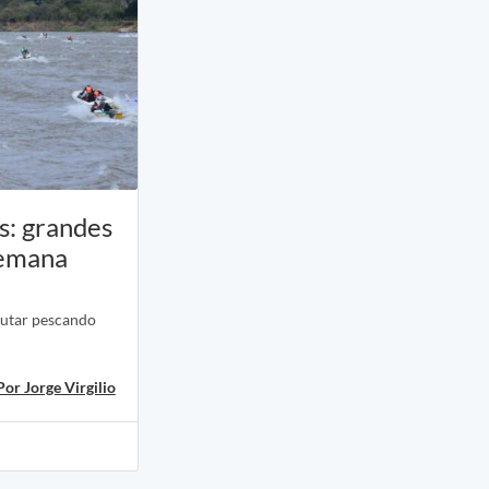
os: grandes
semana
frutar pescando
Por Jorge Virgilio