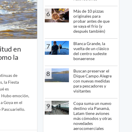
Más de 10 pizzas
6
originales para
probar antes de que
se vaya el frío (y
después también)
Blanca Grande, la
7
itud en
vuelta de un clásico
del centro sudeste
omo la
bonaerense
Buscan preservar el
8
ntinuas de
Dique Campo Alegre
con nuevas medidas
, la Fiesta
para pescadores y
ué es
visitantes
”. Hubo emoción,
 a Goya en el
Copa suma un nuevo
9
destino vía Panamá,
 Pascuariello.
Latam tiene aviones
más cómodos y otras
novedades
aerocomerciales