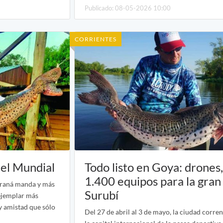
Publicado: 08-05-2026 10:00
CORRIENTES
 el Mundial
Todo listo en Goya: drones,
1.400 equipos para la gran 
araná manda y más
Surubí
 ejemplar más
y amistad que sólo
Del 27 de abril al 3 de mayo, la ciudad corren