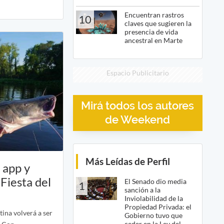
Encuentran rastros
10
claves que sugieren la
presencia de vida
ancestral en Marte
Espacio Publicitario
Mirá todos los autores
de Weekend
Más Leídas de Perfil
 app y
Fiesta del
El Senado dio media
1
sanción a la
Inviolabilidad de la
Propiedad Privada: el
tina volverá a ser
Gobierno tuvo que
ceder en la Ley del