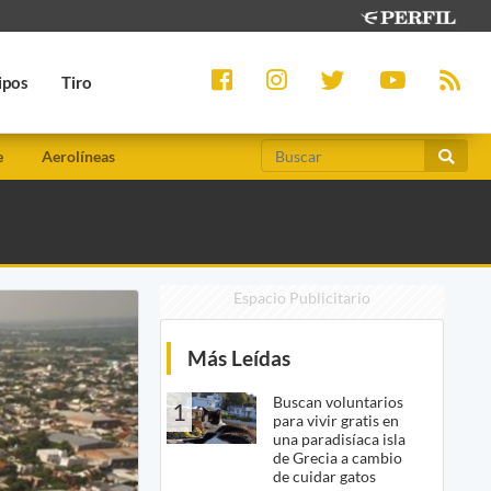
ipos
Tiro
e
Aerolíneas
Espacio Publicitario
Más Leídas
Buscan voluntarios
1
para vivir gratis en
una paradisíaca isla
de Grecia a cambio
de cuidar gatos