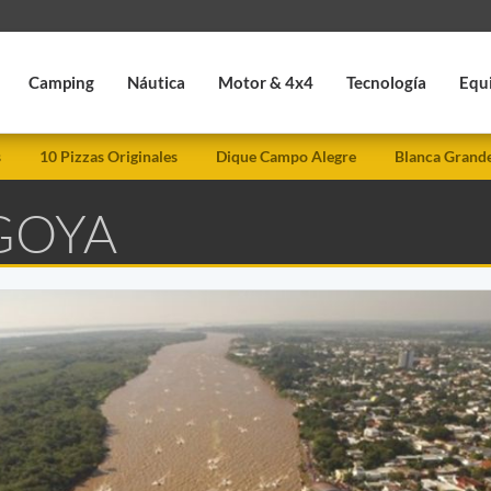
Camping
Náutica
Motor & 4x4
Tecnología
Equ
s
10 Pizzas Originales
Dique Campo Alegre
Blanca Grand
GOYA