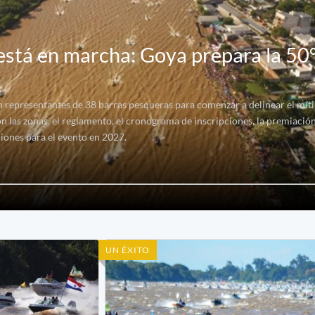
 está en marcha: Goya prepara la 50°
representantes de 38 barras pesqueras para comenzar a delinear el míti
n las zonas, el reglamento, el cronograma de inscripciones, la premiación
iones para el evento en 2027.
UN ÉXITO