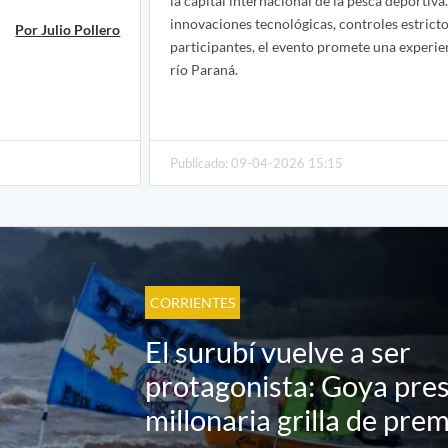
la capital internacional de la pesca deportiva
innovaciones tecnológicas, controles estricto
Por Julio Pollero
participantes, el evento promete una experien
río Paraná.
Publicado: 09-04-2026 15:15
CORRIENTES
El surubí vuelve a ser
protagonista: Goya pre
millonaria grilla de pre