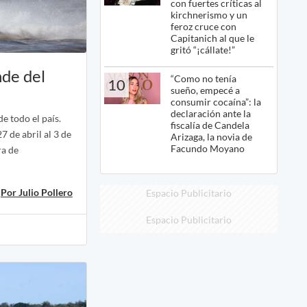
con fuertes críticas al
kirchnerismo y un
feroz cruce con
Capitanich al que le
gritó “¡cállate!”
nde del
“Como no tenía
10
sueño, empecé a
consumir cocaína”: la
declaración ante la
e todo el país.
fiscalía de Candela
27 de abril al 3 de
Arizaga, la novia de
Facundo Moyano
ra de
Por Julio Pollero
Espacio Publicitario
Espacio Publicitario