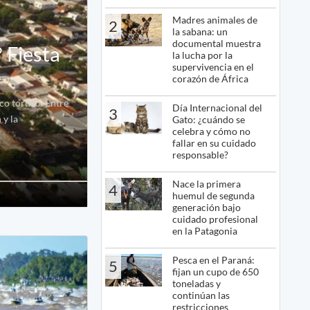
Madres animales de
2
la sabana: un
documental muestra
 Fiesta
la lucha por la
supervivencia en el
corazón de África
co torneo. Entre
Día Internacional del
3
 y la
Gato: ¿cuándo se
celebra y cómo no
fallar en su cuidado
responsable?
Nace la primera
4
huemul de segunda
generación bajo
cuidado profesional
en la Patagonia
Pesca en el Paraná:
5
fijan un cupo de 650
toneladas y
continúan las
restricciones