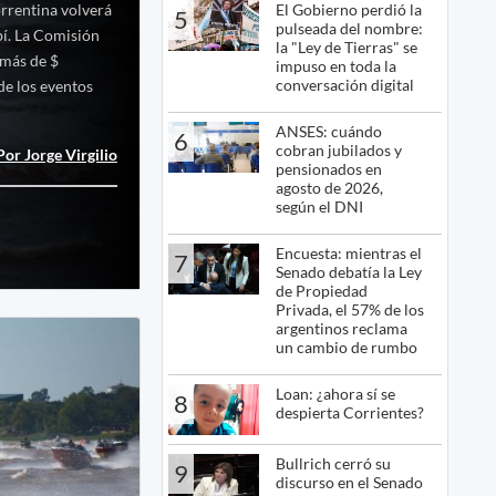
El Gobierno perdió la
orrentina volverá
5
pulseada del nombre:
ubí. La Comisión
la "Ley de Tierras" se
 más de $
impuso en toda la
conversación digital
de los eventos
ANSES: cuándo
6
cobran jubilados y
Por Jorge Virgilio
pensionados en
agosto de 2026,
según el DNI
Encuesta: mientras el
7
Senado debatía la Ley
de Propiedad
Privada, el 57% de los
argentinos reclama
un cambio de rumbo
Loan: ¿ahora sí se
8
despierta Corrientes?
Bullrich cerró su
9
discurso en el Senado