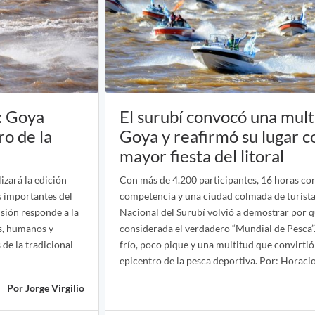
a: Goya
El surubí convocó una mult
ro de la
Goya y reafirmó su lugar c
mayor fiesta del litoral
izará la edición
Con más de 4.200 participantes, 16 horas co
s importantes del
competencia y una ciudad colmada de turistas
sión responde a la
Nacional del Surubí volvió a demostrar por q
s, humanos y
considerada el verdadero “Mundial de Pesca
 de la tradicional
frío, poco pique y una multitud que convirtió
epicentro de la pesca deportiva. Por: Horacio
Por Jorge Virgilio