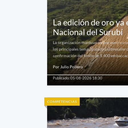
La edición de oro ya
Nacional del Surubí
La organización mantuvo un encuentro con 
los principales temas tratados sobresaliero
confirmación del límite de 1.400 embarcac
Por Julio Pollero
Publicado: 05-08-2026 18:30
COMPETENCIAS