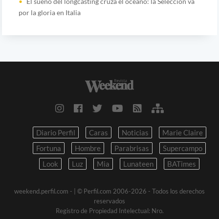
El sueño del longcasting cruza el océano: la Selección va
por la gloria en Italia
Diario Perfil
Caras
Noticias
Marie Claire
Fortuna
Hombre
Parabrisas
Supercampo
Look
Luz
Mia
Lunateen
BATimes
weekend.perfil.com -
| © Perfil.com 2006-2026 - Todos los derechos
reservados
Registro de Propiedad Intelectual: Nro.