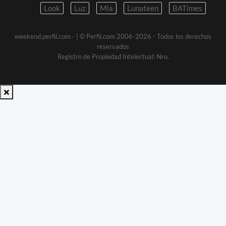
Look
Luz
Mia
Lunateen
BATimes
weekend.perfil.com -
| © Perfil.com 2006-2026 - Todos los derechos
reservados
Registro de Propiedad Intelectual: Nro.