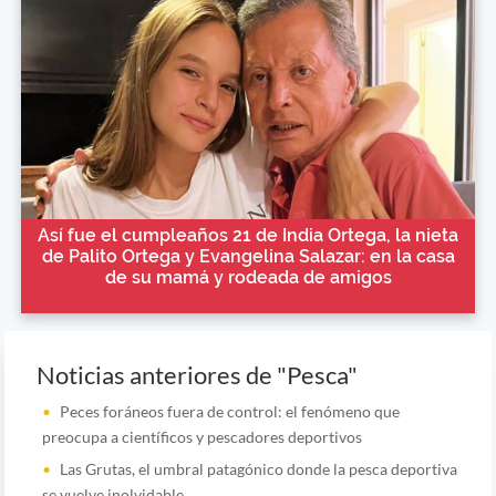
Así fue el cumpleaños 21 de India Ortega, la nieta
de Palito Ortega y Evangelina Salazar: en la casa
de su mamá y rodeada de amigos
Noticias anteriores de "Pesca"
Peces foráneos fuera de control: el fenómeno que
preocupa a científicos y pescadores deportivos
Las Grutas, el umbral patagónico donde la pesca deportiva
se vuelve inolvidable