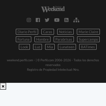
Diario Perfil
Caras
Noticias
Marie Claire
Fortuna
Hombre
Parabrisas
Supercampo
Look
Luz
Mia
Lunateen
BATimes
weekend.perfil.com -
| © Perfil.com 2006-2026 - Todos los derechos
reservados
Registro de Propiedad Intelectual: Nro.