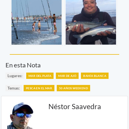
En esta Nota
Lugares:
MAR DEL PLATA
MAR DE AJÓ
BAHÍA BLANCA
Temas:
PESCA EN EL MAR
50 AÑOS WEEKEND
Néstor Saavedra