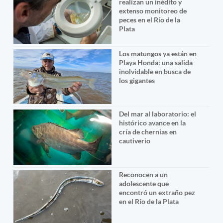
realizan un inédito y
extenso monitoreo de
peces en el Río de la
Plata
Los matungos ya están en
Playa Honda: una salida
inolvidable en busca de
los gigantes
Del mar al laboratorio: el
histórico avance en la
cría de chernias en
cautiverio
Reconocen a un
adolescente que
encontró un extraño pez
en el Río de la Plata