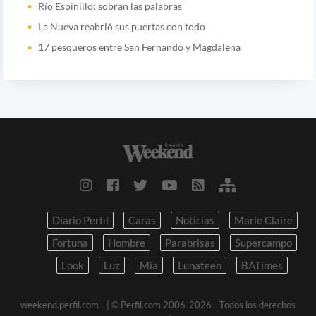
Río Espinillo: sobran las palabras
La Nueva reabrió sus puertas con todo
17 pesqueros entre San Fernando y Magdalena
Diario Perfil
Caras
Noticias
Marie Claire
Fortuna
Hombre
Parabrisas
Supercampo
Look
Luz
Mia
Lunateen
BATimes
weekend.perfil.com -
| © Perfil.com 2006-2026 - Todos los derechos