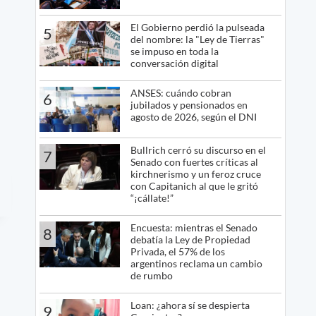
El Gobierno perdió la pulseada
5
del nombre: la "Ley de Tierras"
se impuso en toda la
conversación digital
ANSES: cuándo cobran
6
jubilados y pensionados en
agosto de 2026, según el DNI
Bullrich cerró su discurso en el
7
Senado con fuertes críticas al
kirchnerismo y un feroz cruce
con Capitanich al que le gritó
“¡cállate!”
Encuesta: mientras el Senado
8
debatía la Ley de Propiedad
Privada, el 57% de los
argentinos reclama un cambio
de rumbo
Loan: ¿ahora sí se despierta
9