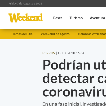
Friday 7 de August de 2026
Pesca
Turismo
Aventura
Temas del Día
Weekend de agosto
Hembras Africana
PERROS
|
15-07-2020 16:34
Podrían ut
detectar c
coronavir
En una fase inicial, investiga