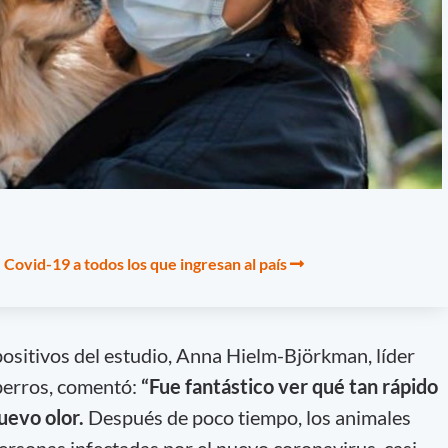
 Covid-19 a todos los que ingresan al país
positivos del estudio, Anna Hielm-Björkman, líder
 perros, comentó:
“Fue fantástico ver qué tan rápido
uevo olor.
Después de poco tiempo, los animales
 personas infectadas por el nuevo coronavirus, casi