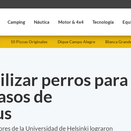
Camping
Náutica
Motor & 4x4
Tecnología
Equ
s
10 Pizzas Originales
Dique Campo Alegre
Blanca Grand
ilizar perros para
asos de
us
dores de la Universidad de Helsinki lograron