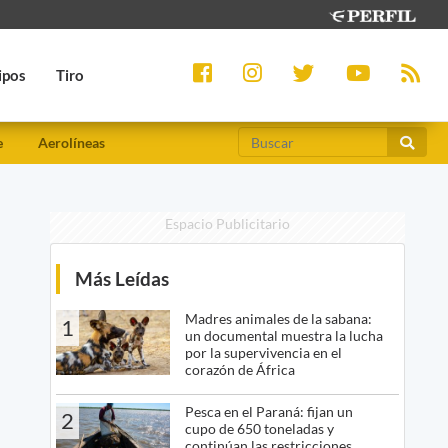
ipos
Tiro
e
Aerolíneas
Espacio Publicitario
Más Leídas
Madres animales de la sabana:
1
un documental muestra la lucha
por la supervivencia en el
corazón de África
Pesca en el Paraná: fijan un
2
cupo de 650 toneladas y
continúan las restricciones