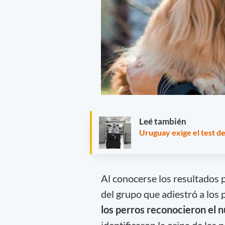
Leé también
Uruguay exige el test de
Al conocerse los resultados 
del grupo que adiestró a los
los perros reconocieron el n
identificaron la orina de las