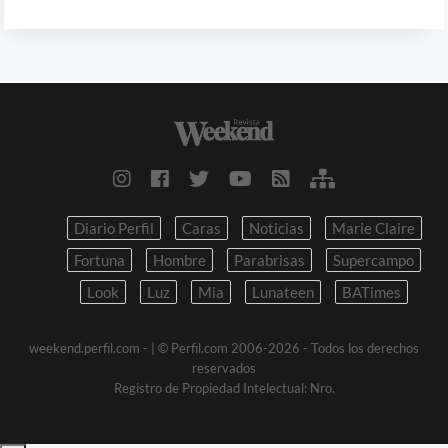
Diario Perfil
Caras
Noticias
Marie Claire
Fortuna
Hombre
Parabrisas
Supercampo
Look
Luz
Mia
Lunateen
BATimes
weekend.perfil.com -
| © Perfil.com 2006-2026 - Todos los derechos
reservados
Registro de Propiedad Intelectual: Nro.