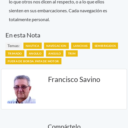
lo que otros nos dicen al respecto, o a lo que ellos
sienten en sus embarcaciones. Cada navegación es
totalmente personal.
En esta Nota
Temas:
NAUTICA
NAVEGACION
LANCHAS
SEMIRRIGIDOS
TRIMADO
ANGULO
ANGULO
TRIM
FUERA DE BORDA. PATA DE MOTOR
Francisco Savino
Compártelo