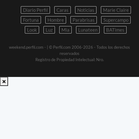
Diario Perfil
Caras
Noticias
Marie Claire
Fortuna
Hombre
Parabrisas
Supercampo
Look
Luz
Mia
Lunateen
BATimes
weekend.perfil.com -
| © Perfil.com 2006-2026 - Todos los derechos
reservados
Registro de Propiedad Intelectual: Nro.