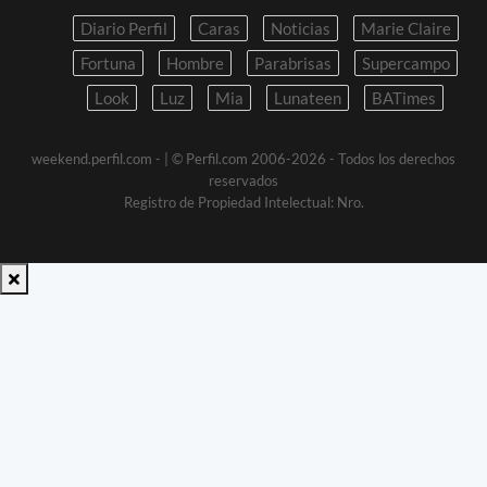
Diario Perfil
Caras
Noticias
Marie Claire
Fortuna
Hombre
Parabrisas
Supercampo
Look
Luz
Mia
Lunateen
BATimes
weekend.perfil.com -
| © Perfil.com 2006-2026 - Todos los derechos
reservados
Registro de Propiedad Intelectual: Nro.