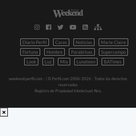
Diario Perfil
Caras
Noticias
Marie Claire
Fortuna
Hombre
Parabrisas
Supercampo
Look
Luz
Mia
Lunateen
BATimes
weekend.perfil.com -
| © Perfil.com 2006-2026 - Todos los derechos
reservados
Registro de Propiedad Intelectual: Nro.