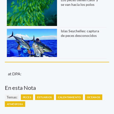
se van hacia los polos
Islas Seychelles: captura
de peces desconocidos
at DPA:
En esta Nota
Temas:
PECES
ESTUARIOS
CALENTAMIENTO
OCÉANOS
ATMÓSFERA