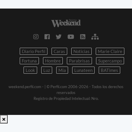
Diario Perfil
Caras
Noticias
Marie Claire
Fortuna
Hombre
Parabrisas
Supercampo
Look
Luz
Mia
Lunateen
BATimes
weekend.perfil.com -
| © Perfil.com 2006-2026 - Todos los derechos
reservados
Registro de Propiedad Intelectual: Nro.