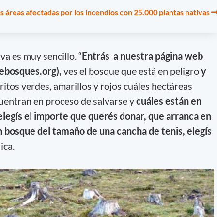
 áreas afectadas por los incendios con 25.000 plantas nativas
iva es muy sencillo. “
Entrás a nuestra página web
debosques.org),
ves el bosque que está en peligro
y
ritos verdes, amarillos y rojos cuáles hectáreas
cuentran en proceso de salvarse y
cuáles están en
, elegís el importe que querés donar, que arranca en
n bosque del tamaño de una cancha de tenis, elegís
lica.