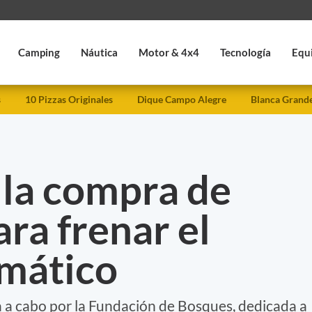
Camping
Náutica
Motor & 4x4
Tecnología
Equ
s
10 Pizzas Originales
Dique Campo Alegre
Blanca Grand
la compra de
ra frenar el
imático
a a cabo por la Fundación de Bosques, dedicada a