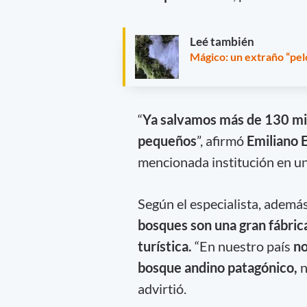
Leé también
Mágico: un extraño “pelo
“
Ya salvamos más de 130 mi
pequeños
”, afirmó
Emiliano 
mencionada institución en un
Según el especialista, ademá
bosques son una gran fábrica
turística.
“En nuestro país
no
bosque andino patagónico,
n
advirtió.