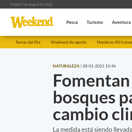
Friday 7 de August de 2026
Pesca
Turismo
Aventura
Temas del Día
Weekend de agosto
Hembras Africana
NATURALEZA
|
28-01-2021 15:46
Fomentan 
bosques pa
cambio cl
La medida está siendo llevad