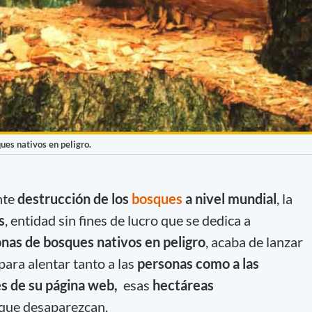
ues nativos en peligro.
nte
destrucción de los
bosques
a nivel mundial
, la
s
, entidad sin fines de lucro que se dedica a
onas de bosques nativos en peligro
, acaba de lanzar
para alentar tanto a las
personas como a las
és de su página web,
esas
hectáreas
r que desaparezcan.