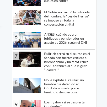
cuáles en contra
El Gobierno perdió la pulseada
5
del nombre: la "Ley de Tierras"
se impuso en toda la
conversación digital
ANSES: cuándo cobran
6
jubilados y pensionados en
agosto de 2026, según el DNI
Bullrich cerró su discurso en el
7
Senado con fuertes críticas al
kirchnerismo y un feroz cruce
con Capitanich al que le gritó
“¡cállate!”
No le explotó el celular: un
8
hombre fue detenido en
Córdoba acusado por el
femicidio de su esposa
Loan: ¿ahora sí se despierta
9
Corrientes?