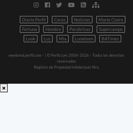
Diario Perfil
Caras
Noticias
Marie Claire
Fortuna
Hombre
Parabrisas
Supercampo
Look
Luz
Mia
Lunateen
BATimes
weekend.perfil.com -
| © Perfil.com 2006-2026 - Todos los derechos
reservados
Registro de Propiedad Intelectual: Nro.