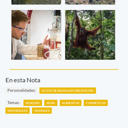
En esta Nota
Personalidades:
ACEITE DE PALMA DEFORESTACIÓN
Temas:
BOSQUES
SELVA
ALIMENTOS
COSMÉTICOS
NATURALEZA
ANIMALES